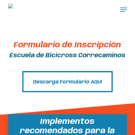
Skip
Menu
to
Close
main
Menu
content
Formulario de Inscripción
Escuela de Bicicross Correcaminos
Descarga Formulario AQUÍ
Descarga Formulario AQUÍ
Implementos
recomendados para la